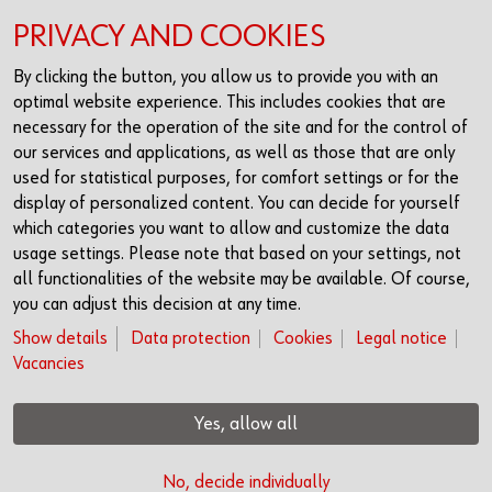
PRIVACY AND COOKIES
By clicking the button, you allow us to provide you with an
optimal website experience. This includes cookies that are
necessary for the operation of the site and for the control of
our services and applications, as well as those that are only
used for statistical purposes, for comfort settings or for the
display of personalized content. You can decide for yourself
which categories you want to allow and customize the data
Più informazioni
usage settings. Please note that based on your settings, not
all functionalities of the website may be available. Of course,
you can adjust this decision at any time.
Show details
Data protection
Cookies
Legal notice
Vacancies
Yes, allow all
© Würth Financial Services AG
Dati legali
Protezione dei dati
Cookies
Opportunità di lavoro
No, decide individually