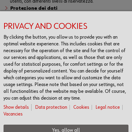
utenti, con differenti livelli di riservatezza.
Protezione dei dati
Il portale clienti è protetto da un sistema di autenticazione
a due fattori. Lo scambio dei dati tramite il portale avviene
PRIVACY AND COOKIES
in forma protetta e incrementa la sicurezza dei dati.
By clicking the button, you allow us to provide you with an
Potete trovare una panoramica di tutte le informazioni anche
optimal website experience. This includes cookies that are
nell'opuscolo disponibile
qui
.
necessary for the operation of the site and for the control of
our services and applications, as well as those that are only
used for statistical purposes, for comfort settings or for the
display of personalized content. You can decide for yourself
Registrazione
which categories you want to allow and customize the data
usage settings. Please note that based on your settings, not
all functionalities of the website may be available. Of course,
you can adjust this decision at any time.
Show details
Data protection
Cookies
Legal notice
Vacancies
Yes, allow all