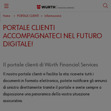
Home
PORTALE CLIENTI
Informazione
Zurück
Zurück
Zurück
Zurück
Zurück
Zurück
Zurück
PORTALE CLIENTI
Direzione aziendale
Rete
Arte e cultura
Opportunità di lavoro
Annuncio di sinistro
Informazione
Deutsch
ACCOMPAGNATECI NEL FUTURO
Appartenenza
Annuncio di sinistro
Sport
Formazione professionale
Opuscoli
Istruzioni
Italiano
DIGITALE!
Rendiconto annuale
Assicurazione cyber
Vantaggi
Obbligo di informazione LSA
Tutorial
Il portale clienti di Würth Financial Services
Image brochure
Rendiconto annuale Würth Finance Group
Il nostro portale clienti vi facilita la vita: ricevete tutti i
Gruppo Würth
Image brochure
documenti in formato elettronico, potete notificare gli annunci
di sinistro direttamente tramite il portale e avete sempre a
Compliance
disposizione una panoramica della vostra situazione
Media
Portale Clienti
assicurativa.