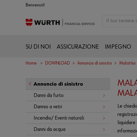
Benvenuti!
SU DI NOI
ASSICURAZIONE
IMPEGNO
Home
DOWNLOAD
Annuncio di sinistro
Malattia 
MALA
Annuncio di sinistro
MALA
Danni da furto
Le chied
Dannio a vetri
registraz
Incendio/ Eventi naturali
liquidare
Danni da acqua
informazi