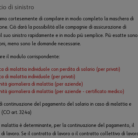
o di sinistro
iamo cortesemente di compilare in modo completo la maschera di
ione. Ciò darà la possibilità alle compagnie di assicurazione di
 il suo sinistro rapidamente e in modo più semplice. Più esatte sono
oni, meno sono le domande necessarie.
re il modulo corrispondente:
ca di malattia individuale con perdita di salario (per privati)
ca di malattia individuale (per privati)
ità giornaliera di malattia (per aziende)
ità giornaliera di malattia (per aziende - certificato medico)
i continuazione del pagamento del salario in caso di malattia e
 (CO art. 324a)
i malattia è determinante, per la continuazione del pagamento, il
di lavoro. Se il contratto di lavoro o il contratto collettivo di lavor