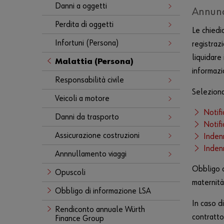
Danni a oggetti
Annunci
Perdita di oggetti
Le chied
Infortuni (Persona)
registraz
liquidare
Malattia (Persona)
informazi
Responsabilità civile
Seleziona
Veicoli a motore
Notifi
Danni da trasporto
Notifi
Assicurazione costruzioni
Indenn
Indenn
Annnullamento viaggi
Obbligo d
Opuscoli
maternità
Obbligo di informazione LSA
In caso d
Rendiconto annuale Würth
contratto 
Finance Group