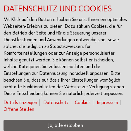
Login
DATENSCHUTZ UND COOKIES
Registrierung
Mit Klick auf den Button erlauben Sie uns, Ihnen ein optimales
Folgen
Webseiten-Erlebnis zu bieten. Dazu zählen Cookies, die für
den Betrieb der Seite und für die Steuerung unserer
LinkedIn
Dienstleistungen und Anwendungen notwendig sind, sowie
solche, die lediglich zu Statistikzwecken, für
Instagram
Komforteinstellungen oder zur Anzeige personalisierter
Facebook
Inhalte genutzt werden. Sie können selbst entscheiden,
welche Kategorien Sie zulassen möchten und die
Kontakt
Einstellungen zur Datennutzung individuell anpassen. Bitte
beachten Sie, dass auf Basis Ihrer Einstellungen womöglich
Headquarter Rorschach
nicht alle Funktionalitäten der Website zur Verfügung stehen.
Churerstrasse 10
Diese Entscheidung können Sie natürlich jederzeit anpassen.
9400 Rorschach
Details anzeigen
Datenschutz
Cookies
Impressum
+41 71 421 74 00
Offene Stellen
info@wuerth-fs.com
Ja, alle erlauben