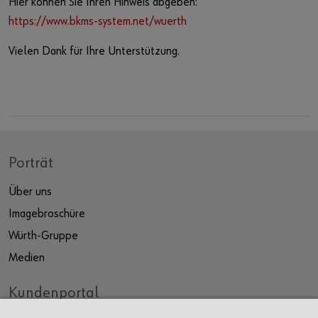
Hier können Sie Ihren Hinweis abgeben:
https://www.bkms-system.net/wuerth
Vielen Dank für Ihre Unterstützung.
Porträt
Über uns
Imagebroschüre
Würth-Gruppe
Medien
Kundenportal