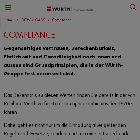
Home
DOWNLOADS
Compliance
Zurück
Zurück
Zurück
Zurück
Zurück
Zurück
Zurück
Zurück
COMPLIANCE
Geschäftsleitung
Versicherungen für Unternehmen
SPITEX-Organisation
Kunst und Kultur
Offene Stellen
Schadenformulare
Informationen
Deutsch
Gegenseitiges Vertrauen, Berechenbarkeit,
Mitgliedschaften
Versicherungen für private Personen
Sport
Ausbildung
Merkblätter
Registrierung
English
Schweizerischer Verband für Medizinische Massage SVMM
Ehrlichkeit und Geradlinigkeit nach innen und
aussen sind Grundprinzipien, die in der Würth-
Geschäftsbericht
Netzwerk
Verbandsversicherungen für Maler und Gipser
Weiterbildung
Spitex-Merkblätter
Anleitung / FAQ
Italiano
Gruppe fest verankert sind.
Firmenpräsentation
Schadenmeldung
Erklärvideos
Schweizerischer Verband für Medizinische Massage SVMM-Merkblätter
Das Bekenntnis zu diesen Werten finden Sie bereits in der von
Würth-Gruppe
Sozialversicherungskennzahlen 2026
Reinhold Würth verfassten Firmenphilosophie aus den 1970er
Medienmitteilungen
Informationspflicht VAG
Jahren.
Dabei geht es nicht nur um die Einhaltung aller geltenden
Medien
Geschäftsberichte der Würth Finance Group
Regeln und Gesetze, sondern auch um eine entsprechende