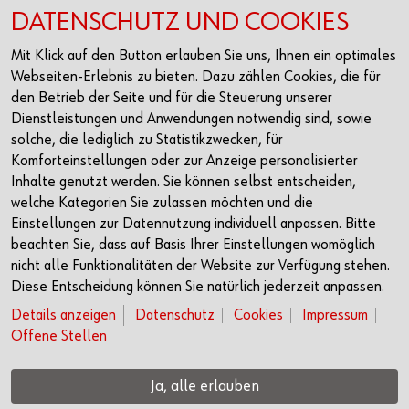
Login
DATENSCHUTZ UND COOKIES
Registrierung
Mit Klick auf den Button erlauben Sie uns, Ihnen ein optimales
Folgen
Webseiten-Erlebnis zu bieten. Dazu zählen Cookies, die für
den Betrieb der Seite und für die Steuerung unserer
LinkedIn
Dienstleistungen und Anwendungen notwendig sind, sowie
solche, die lediglich zu Statistikzwecken, für
Instagram
Komforteinstellungen oder zur Anzeige personalisierter
Facebook
Inhalte genutzt werden. Sie können selbst entscheiden,
welche Kategorien Sie zulassen möchten und die
Kontakt
Einstellungen zur Datennutzung individuell anpassen. Bitte
beachten Sie, dass auf Basis Ihrer Einstellungen womöglich
Headquarter Rorschach
nicht alle Funktionalitäten der Website zur Verfügung stehen.
Churerstrasse 10
Diese Entscheidung können Sie natürlich jederzeit anpassen.
9400 Rorschach
Details anzeigen
Datenschutz
Cookies
Impressum
+41 71 421 74 00
Offene Stellen
info@wuerth-fs.com
Ja, alle erlauben