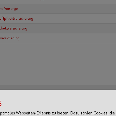
che Vorsorge
aftpflichtversicherung
chutzversicherung
rversicherung
portal
Folgen
S
LinkedIn
 optimales Webseiten-Erlebnis zu bieten. Dazu zählen Cookies, die
rung
Instagram