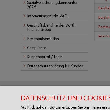
Sozialversicherungskennzahlen
2026
Berufli
Informationspflicht VAG
Berufsh
Geschäftsberichte der Würth
Rechtss
Finance Group
Inventa
Firmenpräsentation
Compliance
Kundenportal / Login
Datenschutzerklärung für Kunden
Porträt
Kunden
DATENSCHUTZ UND COOKIE
Über uns
Login
Mit Klick auf den Button erlauben Sie uns, Ihnen ein
Imagebroschüre
Registrie