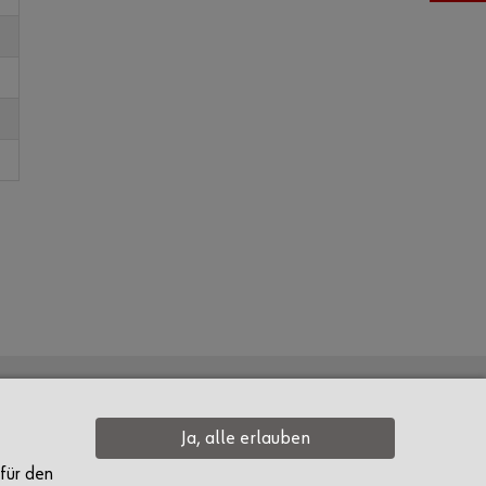
Kontakt
Ja, alle erlauben
Headquarter Rorschach
 für den
Churerstrasse 10