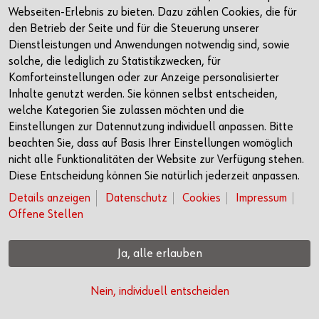
Facebook
Webseiten-Erlebnis zu bieten. Dazu zählen Cookies, die für
den Betrieb der Seite und für die Steuerung unserer
Kontakt
Dienstleistungen und Anwendungen notwendig sind, sowie
solche, die lediglich zu Statistikzwecken, für
Headquarter Rorschach
Komforteinstellungen oder zur Anzeige personalisierter
Churerstrasse 10
Inhalte genutzt werden. Sie können selbst entscheiden,
9400 Rorschach
welche Kategorien Sie zulassen möchten und die
Einstellungen zur Datennutzung individuell anpassen. Bitte
+41 71 421 74 00
beachten Sie, dass auf Basis Ihrer Einstellungen womöglich
info@wuerth-fs.com
nicht alle Funktionalitäten der Website zur Verfügung stehen.
Diese Entscheidung können Sie natürlich jederzeit anpassen.
Details anzeigen
Datenschutz
Cookies
Impressum
© Würth Financial Services AG
Offene Stellen
Impressum
Datenschutz
Cookies
Offene Stellen
Ja, alle erlauben
Nein, individuell entscheiden